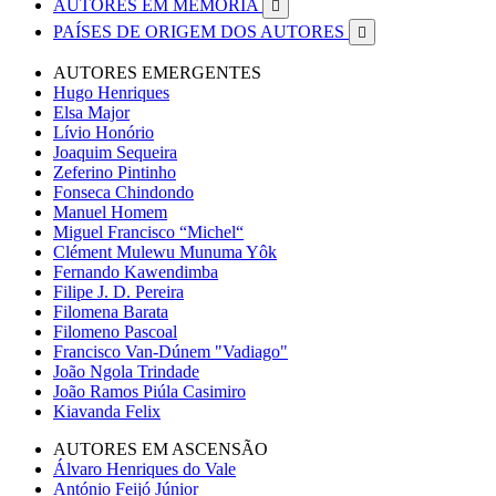
AUTORES EM MEMÓRIA

PAÍSES DE ORIGEM DOS AUTORES

AUTORES EMERGENTES
Hugo Henriques
Elsa Major
Lívio Honório
Joaquim Sequeira
Zeferino Pintinho
Fonseca Chindondo
Manuel Homem
Miguel Francisco “Michel“
Clément Mulewu Munuma Yôk
Fernando Kawendimba
Filipe J. D. Pereira
Filomena Barata
Filomeno Pascoal
Francisco Van-Dúnem "Vadiago"
João Ngola Trindade
João Ramos Piúla Casimiro
Kiavanda Felix
AUTORES EM ASCENSÃO
Álvaro Henriques do Vale
António Feijó Júnior