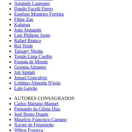
Armindo Laureano
Danilo Facelli Fierro
Eugénio Monteiro Ferreira
Filipe Zau
Kalunga
João Armando
Luis Philippe Jorge
Rafael Branco
Rui Verde
Tazuary Nkeita
Tomás Lima Coelho
Fragata de Morais
Gemma Almagro
Job Sipitali
Jonuel Gonçalves
Lobitino Almeida N'gola
Luís Gaivão
AUTORES CONSAGRADOS
Carlos Mariano Manuel
Fernando da Glória Dias
José Bento Duarte
Maurício Francisco Caetano
Xavier de Figueiredo
Wilton Fonseca