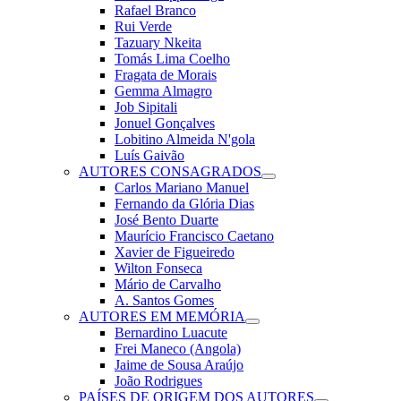
Rafael Branco
Rui Verde
Tazuary Nkeita
Tomás Lima Coelho
Fragata de Morais
Gemma Almagro
Job Sipitali
Jonuel Gonçalves
Lobitino Almeida N'gola
Luís Gaivão
AUTORES CONSAGRADOS
Carlos Mariano Manuel
Fernando da Glória Dias
José Bento Duarte
Maurício Francisco Caetano
Xavier de Figueiredo
Wilton Fonseca
Mário de Carvalho
A. Santos Gomes
AUTORES EM MEMÓRIA
Bernardino Luacute
Frei Maneco (Angola)
Jaime de Sousa Araújo
João Rodrigues
PAÍSES DE ORIGEM DOS AUTORES