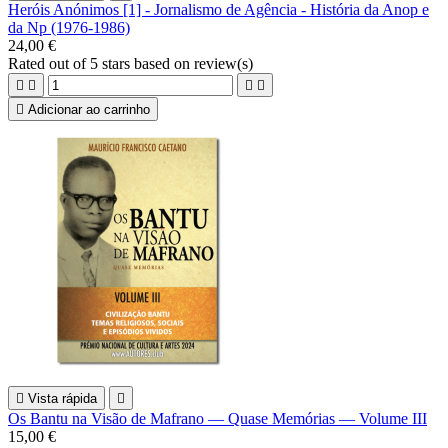
Heróis Anónimos [1] - Jornalismo de Agência - História da Anop e
da Np (1976-1986)
24,00 €
Rated
out of 5 stars based on
review(s)





Adicionar ao carrinho

Vista rápida

Os Bantu na Visão de Mafrano — Quase Memórias — Volume III
15,00 €