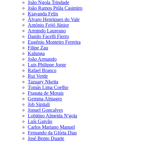
João Ngola Trindade
João Ramos Piúla Casimiro
Kiavanda Felix
Álvaro Henriques do Vale
António Feijó Júnior
Armindo Laureano
Danilo Facelli Fierro
Eugénio Monteiro Ferreira
Filipe Zau
Kalunga
João Armando
Luis Philippe Jorge
Rafael Branco
Rui Verde
Tazuary Nkeita
Tomás Lima Coelho
Fragata de Morais
Gemma Almagro
Job Sipitali
Jonuel Gonçalves
Lobitino Almeida N'gola
Luís Gaivão
Carlos Mariano Manuel
Fernando da Glória Dias
José Bento Duarte