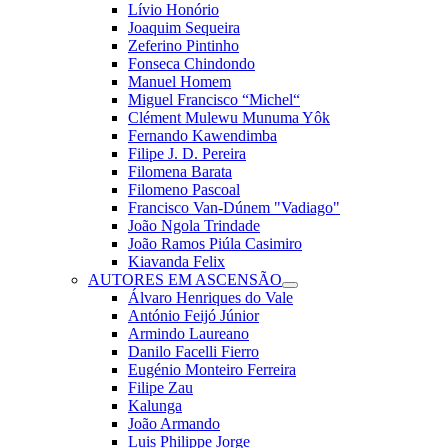
Lívio Honório
Joaquim Sequeira
Zeferino Pintinho
Fonseca Chindondo
Manuel Homem
Miguel Francisco “Michel“
Clément Mulewu Munuma Yôk
Fernando Kawendimba
Filipe J. D. Pereira
Filomena Barata
Filomeno Pascoal
Francisco Van-Dúnem "Vadiago"
João Ngola Trindade
João Ramos Piúla Casimiro
Kiavanda Felix
AUTORES EM ASCENSÃO
Álvaro Henriques do Vale
António Feijó Júnior
Armindo Laureano
Danilo Facelli Fierro
Eugénio Monteiro Ferreira
Filipe Zau
Kalunga
João Armando
Luis Philippe Jorge