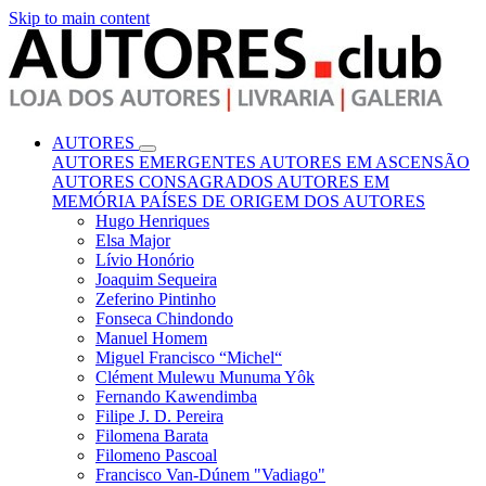
Skip to main content
AUTORES
AUTORES EMERGENTES
AUTORES EM ASCENSÃO
AUTORES CONSAGRADOS
AUTORES EM
MEMÓRIA
PAÍSES DE ORIGEM DOS AUTORES
Hugo Henriques
Elsa Major
Lívio Honório
Joaquim Sequeira
Zeferino Pintinho
Fonseca Chindondo
Manuel Homem
Miguel Francisco “Michel“
Clément Mulewu Munuma Yôk
Fernando Kawendimba
Filipe J. D. Pereira
Filomena Barata
Filomeno Pascoal
Francisco Van-Dúnem "Vadiago"