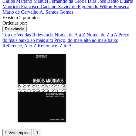
Carlos Mariano Manuel
Fernando da Glória Dias
José Bento Duarte
Maurício Francisco Caetano
Xavier de Figueiredo
Wilton Fonseca
Mário de Carvalho
A. Santos Gomes
Existem 5 produtos.
Ordenar por:
Relevância
Top de Vendas
Relevância
Nome, de A a Z
Nome, de Z a A
Preço,
do mais baixo ao mais alto
Preço, do mais alto ao mais baixo
Reference, A to Z
Reference, Z to A

Vista rápida
