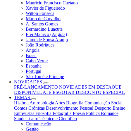
Maurício Francisco Caetano
Xavier de Figueiredo
Wilton Fonseca
Mário de Carvalho
A. Santos Gomes
Bernardino Luacute
Frei Maneco (Angola)
Jaime de Sousa Araújo
João Rodrigues
Angola
Brasil
Cabo Verde
Espanha
Portugal
São Tomé e Príncipe
NOVIDADES
PRÉ-LANÇAMENTO
NOVIDADES
EM DESTAQUE
DISPONÍVEL ATÉ ESGOTAR
DESCONTO ESPECIAL
TEMAS
História
Antropologia
Artes
Biografia
Comunicação Social
Contos
Crónicas
Desenvolvimento Pessoal
Desporto
Ensino
Entrevistas
Filosofia
Fotografia
Poesia
Política
Romance
Saúde
Teatro
Técnico e Científico
Comunicação
Gestão