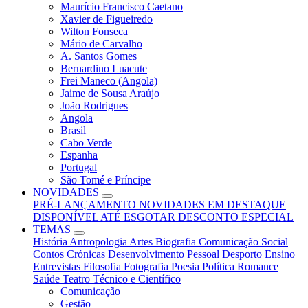
Maurício Francisco Caetano
Xavier de Figueiredo
Wilton Fonseca
Mário de Carvalho
A. Santos Gomes
Bernardino Luacute
Frei Maneco (Angola)
Jaime de Sousa Araújo
João Rodrigues
Angola
Brasil
Cabo Verde
Espanha
Portugal
São Tomé e Príncipe
NOVIDADES
PRÉ-LANÇAMENTO
NOVIDADES
EM DESTAQUE
DISPONÍVEL ATÉ ESGOTAR
DESCONTO ESPECIAL
TEMAS
História
Antropologia
Artes
Biografia
Comunicação Social
Contos
Crónicas
Desenvolvimento Pessoal
Desporto
Ensino
Entrevistas
Filosofia
Fotografia
Poesia
Política
Romance
Saúde
Teatro
Técnico e Científico
Comunicação
Gestão