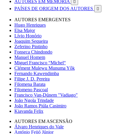
AUTORES EM MEMÓRIA

PAÍSES DE ORIGEM DOS AUTORES

AUTORES EMERGENTES
Hugo Henriques
Elsa Major
Lívio Honório
Joaquim Sequeira
Zeferino Pintinho
Fonseca Chindondo
Manuel Homem
Miguel Francisco “Michel“
Clément Mulewu Munuma Yôk
Fernando Kawendimba
Filipe J. D. Pereira
Filomena Barata
Filomeno Pascoal
Francisco Van-Dúnem "Vadiago"
João Ngola Trindade
João Ramos Piúla Casimiro
Kiavanda Felix
AUTORES EM ASCENSÃO
Álvaro Henriques do Vale
António Feijó Júnior