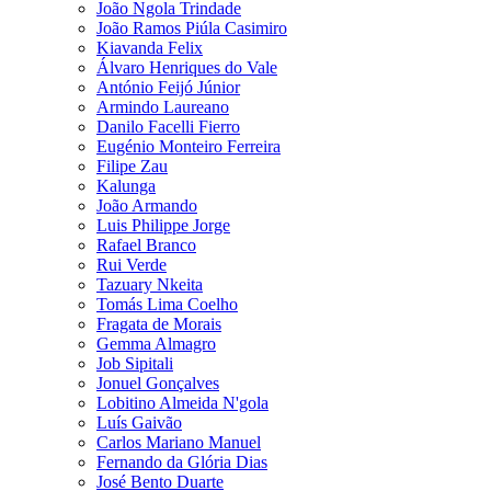
João Ngola Trindade
João Ramos Piúla Casimiro
Kiavanda Felix
Álvaro Henriques do Vale
António Feijó Júnior
Armindo Laureano
Danilo Facelli Fierro
Eugénio Monteiro Ferreira
Filipe Zau
Kalunga
João Armando
Luis Philippe Jorge
Rafael Branco
Rui Verde
Tazuary Nkeita
Tomás Lima Coelho
Fragata de Morais
Gemma Almagro
Job Sipitali
Jonuel Gonçalves
Lobitino Almeida N'gola
Luís Gaivão
Carlos Mariano Manuel
Fernando da Glória Dias
José Bento Duarte