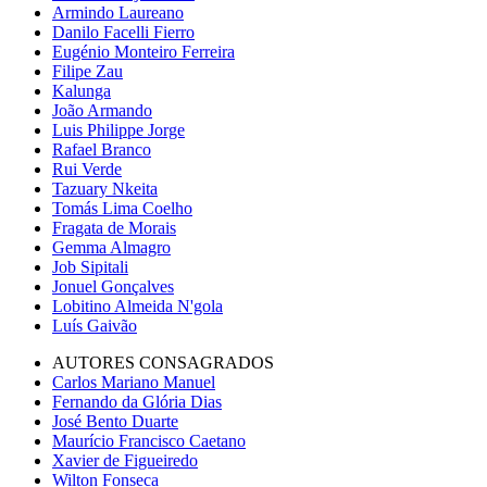
Armindo Laureano
Danilo Facelli Fierro
Eugénio Monteiro Ferreira
Filipe Zau
Kalunga
João Armando
Luis Philippe Jorge
Rafael Branco
Rui Verde
Tazuary Nkeita
Tomás Lima Coelho
Fragata de Morais
Gemma Almagro
Job Sipitali
Jonuel Gonçalves
Lobitino Almeida N'gola
Luís Gaivão
AUTORES CONSAGRADOS
Carlos Mariano Manuel
Fernando da Glória Dias
José Bento Duarte
Maurício Francisco Caetano
Xavier de Figueiredo
Wilton Fonseca