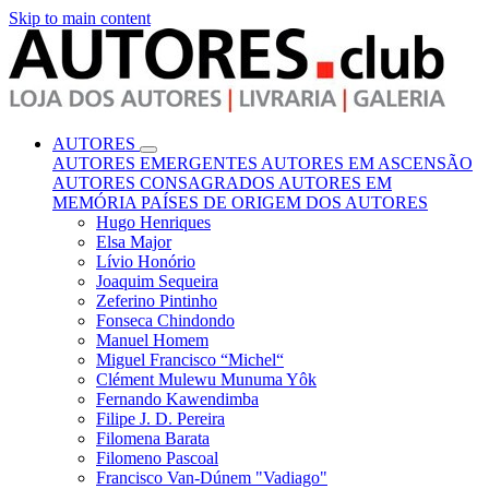
Skip to main content
AUTORES
AUTORES EMERGENTES
AUTORES EM ASCENSÃO
AUTORES CONSAGRADOS
AUTORES EM
MEMÓRIA
PAÍSES DE ORIGEM DOS AUTORES
Hugo Henriques
Elsa Major
Lívio Honório
Joaquim Sequeira
Zeferino Pintinho
Fonseca Chindondo
Manuel Homem
Miguel Francisco “Michel“
Clément Mulewu Munuma Yôk
Fernando Kawendimba
Filipe J. D. Pereira
Filomena Barata
Filomeno Pascoal
Francisco Van-Dúnem "Vadiago"