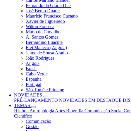
Carlos Mariano Manuel
Fernando da Glória Dias
José Bento Duarte
Maurício Francisco Caetano
Xavier de Figueiredo
Wilton Fonseca
Mário de Carvalho
A. Santos Gomes
Bernardino Luacute
Frei Maneco (Angola)
Jaime de Sousa Araújo
João Rodrigues
Angola
Brasil
Cabo Verde
Espanha
Portugal
São Tomé e Príncipe
NOVIDADES
PRÉ-LANÇAMENTO
NOVIDADES
EM DESTAQUE
DI
TEMAS
História
Antropologia
Artes
Biografia
Comunicação Social
Con
Científico
Comunicação
Gestão