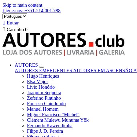
Skip to main content
Ligue-nos: +351-214.001.788

Entrar

Carrinho
0
AUTORES
AUTORES EMERGENTES
AUTORES EM ASCENSÃO
A
Hugo Henriques
Elsa Major
Lívio Honório
Joaquim Sequeira
Zeferino Pintinho
Fonseca Chindondo
Manuel Homem
Miguel Francisco “Michel“
Clément Mulewu Munuma Yôk
Fernando Kawendimba
Filipe J. D. Pereira
Filomena Barata