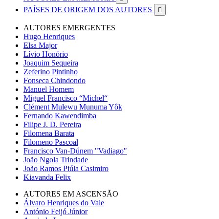
PAÍSES DE ORIGEM DOS AUTORES

AUTORES EMERGENTES
Hugo Henriques
Elsa Major
Lívio Honório
Joaquim Sequeira
Zeferino Pintinho
Fonseca Chindondo
Manuel Homem
Miguel Francisco “Michel“
Clément Mulewu Munuma Yôk
Fernando Kawendimba
Filipe J. D. Pereira
Filomena Barata
Filomeno Pascoal
Francisco Van-Dúnem "Vadiago"
João Ngola Trindade
João Ramos Piúla Casimiro
Kiavanda Felix
AUTORES EM ASCENSÃO
Álvaro Henriques do Vale
António Feijó Júnior