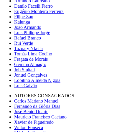
Armindo Laureano
Danilo Facelli Fierro
Eugénio Monteiro Ferreira
Filipe Zau
Kalunga
João Armando
Luis Philippe Jorge
Rafael Branco
Rui Verde
Tazuary Nkeita
Tomás Lima Coelho
Fragata de Morais
Gemma Almagro
Job Sipitali
Jonuel Gonçalves
Lobitino Almeida N'gola
Luís Gaivão
AUTORES CONSAGRADOS
Carlos Mariano Manuel
Fernando da Glória Dias
José Bento Duarte
Maurício Francisco Caetano
Xavier de Figueiredo
Wilton Fonseca