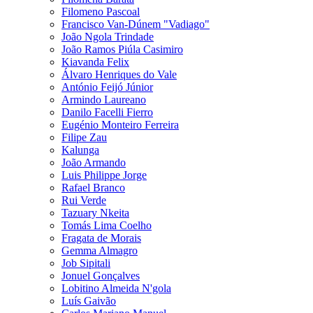
Filomeno Pascoal
Francisco Van-Dúnem "Vadiago"
João Ngola Trindade
João Ramos Piúla Casimiro
Kiavanda Felix
Álvaro Henriques do Vale
António Feijó Júnior
Armindo Laureano
Danilo Facelli Fierro
Eugénio Monteiro Ferreira
Filipe Zau
Kalunga
João Armando
Luis Philippe Jorge
Rafael Branco
Rui Verde
Tazuary Nkeita
Tomás Lima Coelho
Fragata de Morais
Gemma Almagro
Job Sipitali
Jonuel Gonçalves
Lobitino Almeida N'gola
Luís Gaivão