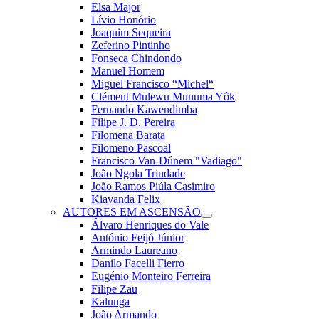
Elsa Major
Lívio Honório
Joaquim Sequeira
Zeferino Pintinho
Fonseca Chindondo
Manuel Homem
Miguel Francisco “Michel“
Clément Mulewu Munuma Yôk
Fernando Kawendimba
Filipe J. D. Pereira
Filomena Barata
Filomeno Pascoal
Francisco Van-Dúnem "Vadiago"
João Ngola Trindade
João Ramos Piúla Casimiro
Kiavanda Felix
AUTORES EM ASCENSÃO
Álvaro Henriques do Vale
António Feijó Júnior
Armindo Laureano
Danilo Facelli Fierro
Eugénio Monteiro Ferreira
Filipe Zau
Kalunga
João Armando