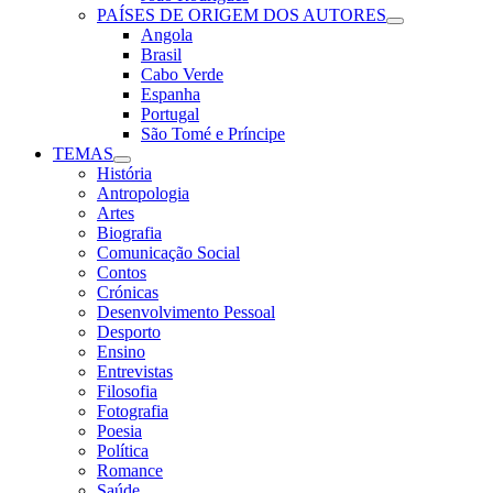
PAÍSES DE ORIGEM DOS AUTORES
Angola
Brasil
Cabo Verde
Espanha
Portugal
São Tomé e Príncipe
TEMAS
História
Antropologia
Artes
Biografia
Comunicação Social
Contos
Crónicas
Desenvolvimento Pessoal
Desporto
Ensino
Entrevistas
Filosofia
Fotografia
Poesia
Política
Romance
Saúde