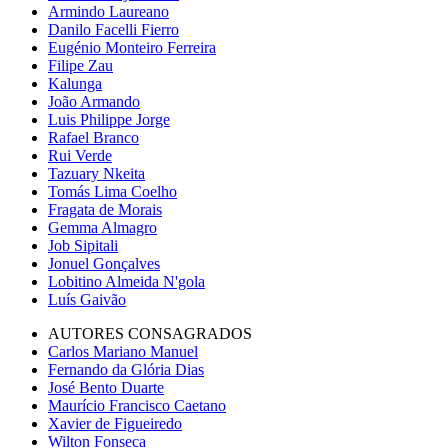
Armindo Laureano
Danilo Facelli Fierro
Eugénio Monteiro Ferreira
Filipe Zau
Kalunga
João Armando
Luis Philippe Jorge
Rafael Branco
Rui Verde
Tazuary Nkeita
Tomás Lima Coelho
Fragata de Morais
Gemma Almagro
Job Sipitali
Jonuel Gonçalves
Lobitino Almeida N'gola
Luís Gaivão
AUTORES CONSAGRADOS
Carlos Mariano Manuel
Fernando da Glória Dias
José Bento Duarte
Maurício Francisco Caetano
Xavier de Figueiredo
Wilton Fonseca