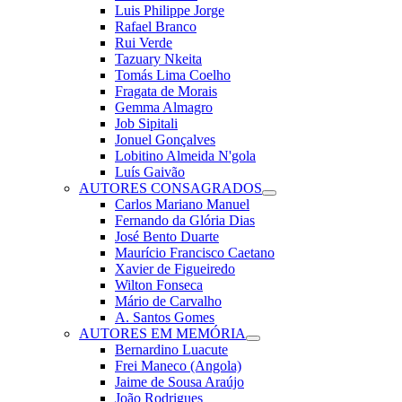
Luis Philippe Jorge
Rafael Branco
Rui Verde
Tazuary Nkeita
Tomás Lima Coelho
Fragata de Morais
Gemma Almagro
Job Sipitali
Jonuel Gonçalves
Lobitino Almeida N'gola
Luís Gaivão
AUTORES CONSAGRADOS
Carlos Mariano Manuel
Fernando da Glória Dias
José Bento Duarte
Maurício Francisco Caetano
Xavier de Figueiredo
Wilton Fonseca
Mário de Carvalho
A. Santos Gomes
AUTORES EM MEMÓRIA
Bernardino Luacute
Frei Maneco (Angola)
Jaime de Sousa Araújo
João Rodrigues