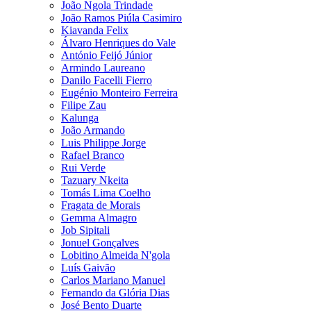
João Ngola Trindade
João Ramos Piúla Casimiro
Kiavanda Felix
Álvaro Henriques do Vale
António Feijó Júnior
Armindo Laureano
Danilo Facelli Fierro
Eugénio Monteiro Ferreira
Filipe Zau
Kalunga
João Armando
Luis Philippe Jorge
Rafael Branco
Rui Verde
Tazuary Nkeita
Tomás Lima Coelho
Fragata de Morais
Gemma Almagro
Job Sipitali
Jonuel Gonçalves
Lobitino Almeida N'gola
Luís Gaivão
Carlos Mariano Manuel
Fernando da Glória Dias
José Bento Duarte