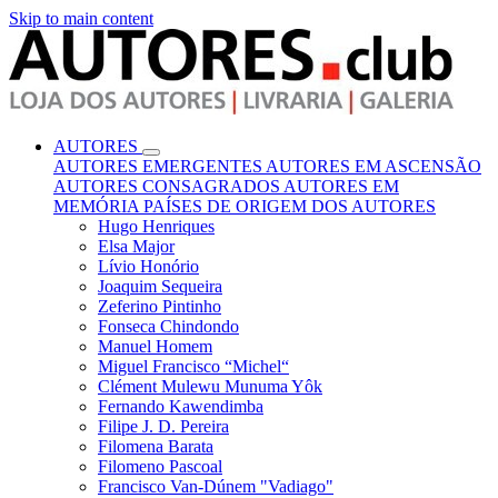
Skip to main content
AUTORES
AUTORES EMERGENTES
AUTORES EM ASCENSÃO
AUTORES CONSAGRADOS
AUTORES EM
MEMÓRIA
PAÍSES DE ORIGEM DOS AUTORES
Hugo Henriques
Elsa Major
Lívio Honório
Joaquim Sequeira
Zeferino Pintinho
Fonseca Chindondo
Manuel Homem
Miguel Francisco “Michel“
Clément Mulewu Munuma Yôk
Fernando Kawendimba
Filipe J. D. Pereira
Filomena Barata
Filomeno Pascoal
Francisco Van-Dúnem "Vadiago"