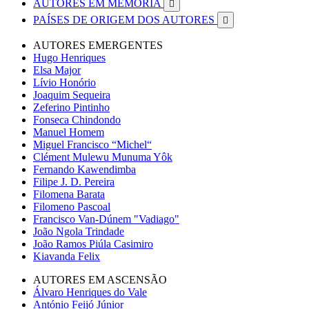
AUTORES EM MEMÓRIA

PAÍSES DE ORIGEM DOS AUTORES

AUTORES EMERGENTES
Hugo Henriques
Elsa Major
Lívio Honório
Joaquim Sequeira
Zeferino Pintinho
Fonseca Chindondo
Manuel Homem
Miguel Francisco “Michel“
Clément Mulewu Munuma Yôk
Fernando Kawendimba
Filipe J. D. Pereira
Filomena Barata
Filomeno Pascoal
Francisco Van-Dúnem "Vadiago"
João Ngola Trindade
João Ramos Piúla Casimiro
Kiavanda Felix
AUTORES EM ASCENSÃO
Álvaro Henriques do Vale
António Feijó Júnior