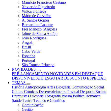
Maurício Francisco Caetano
Xavier de Figueiredo
Wilton Fonseca
Mário de Carvalho
A. Santos Gomes
Bernardino Luacute
Frei Maneco (Angola)
Jaime de Sousa Araújo
João Rodrigues
Angola
Brasil
Cabo Verde
Espanha
Portugal
São Tomé e Príncipe
NOVIDADES
PRÉ-LANÇAMENTO
NOVIDADES
EM DESTAQUE
DISPONÍVEL ATÉ ESGOTAR
DESCONTO ESPECIAL
TEMAS
História
Antropologia
Artes
Biografia
Comunicação Social
Contos
Crónicas
Desenvolvimento Pessoal
Desporto
Ensino
Entrevistas
Filosofia
Fotografia
Poesia
Política
Romance
Saúde
Teatro
Técnico e Científico
Comunicação
Gestão