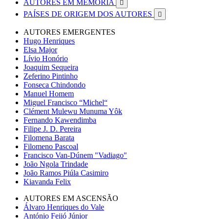
AUTORES EM MEMÓRIA

PAÍSES DE ORIGEM DOS AUTORES

AUTORES EMERGENTES
Hugo Henriques
Elsa Major
Lívio Honório
Joaquim Sequeira
Zeferino Pintinho
Fonseca Chindondo
Manuel Homem
Miguel Francisco “Michel“
Clément Mulewu Munuma Yôk
Fernando Kawendimba
Filipe J. D. Pereira
Filomena Barata
Filomeno Pascoal
Francisco Van-Dúnem "Vadiago"
João Ngola Trindade
João Ramos Piúla Casimiro
Kiavanda Felix
AUTORES EM ASCENSÃO
Álvaro Henriques do Vale
António Feijó Júnior