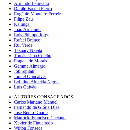
Armindo Laureano
Danilo Facelli Fierro
Eugénio Monteiro Ferreira
Filipe Zau
Kalunga
João Armando
Luis Philippe Jorge
Rafael Branco
Rui Verde
Tazuary Nkeita
Tomás Lima Coelho
Fragata de Morais
Gemma Almagro
Job Sipitali
Jonuel Gonçalves
Lobitino Almeida N'gola
Luís Gaivão
AUTORES CONSAGRADOS
Carlos Mariano Manuel
Fernando da Glória Dias
José Bento Duarte
Maurício Francisco Caetano
Xavier de Figueiredo
Wilton Fonseca