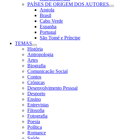
PAÍSES DE ORIGEM DOS AUTORES
Angola
Brasil
Cabo Verde
Espanha
Portugal
São Tomé e Príncipe
TEMAS
História
Antropologia
Artes
Biografia
Comunicação Social
Contos
Crónicas
Desenvolvimento Pessoal
Desporto
Ensino
Entrevistas
Filosofia
Fotografia
Poesia
Política
Romance
Saúde