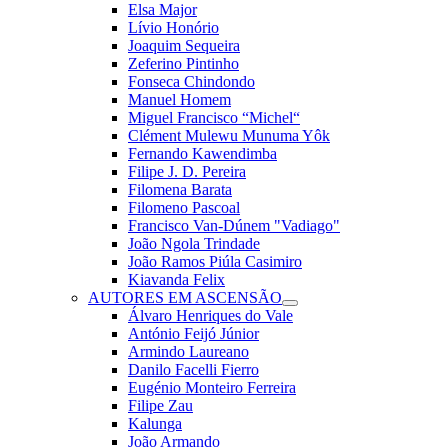
Elsa Major
Lívio Honório
Joaquim Sequeira
Zeferino Pintinho
Fonseca Chindondo
Manuel Homem
Miguel Francisco “Michel“
Clément Mulewu Munuma Yôk
Fernando Kawendimba
Filipe J. D. Pereira
Filomena Barata
Filomeno Pascoal
Francisco Van-Dúnem "Vadiago"
João Ngola Trindade
João Ramos Piúla Casimiro
Kiavanda Felix
AUTORES EM ASCENSÃO
Álvaro Henriques do Vale
António Feijó Júnior
Armindo Laureano
Danilo Facelli Fierro
Eugénio Monteiro Ferreira
Filipe Zau
Kalunga
João Armando