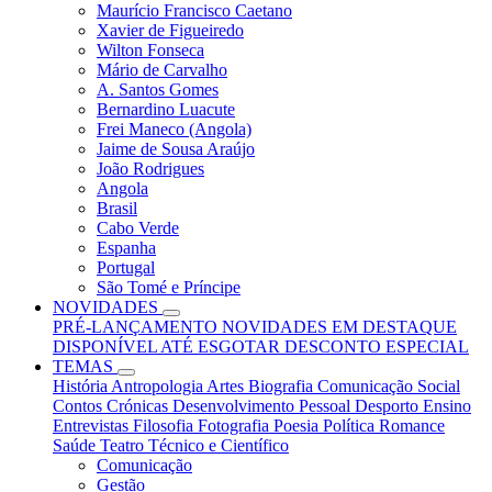
Maurício Francisco Caetano
Xavier de Figueiredo
Wilton Fonseca
Mário de Carvalho
A. Santos Gomes
Bernardino Luacute
Frei Maneco (Angola)
Jaime de Sousa Araújo
João Rodrigues
Angola
Brasil
Cabo Verde
Espanha
Portugal
São Tomé e Príncipe
NOVIDADES
PRÉ-LANÇAMENTO
NOVIDADES
EM DESTAQUE
DISPONÍVEL ATÉ ESGOTAR
DESCONTO ESPECIAL
TEMAS
História
Antropologia
Artes
Biografia
Comunicação Social
Contos
Crónicas
Desenvolvimento Pessoal
Desporto
Ensino
Entrevistas
Filosofia
Fotografia
Poesia
Política
Romance
Saúde
Teatro
Técnico e Científico
Comunicação
Gestão