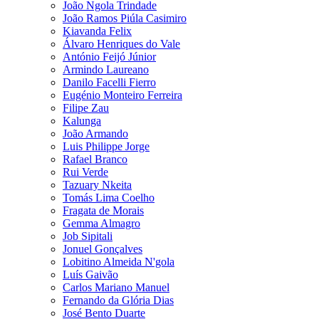
João Ngola Trindade
João Ramos Piúla Casimiro
Kiavanda Felix
Álvaro Henriques do Vale
António Feijó Júnior
Armindo Laureano
Danilo Facelli Fierro
Eugénio Monteiro Ferreira
Filipe Zau
Kalunga
João Armando
Luis Philippe Jorge
Rafael Branco
Rui Verde
Tazuary Nkeita
Tomás Lima Coelho
Fragata de Morais
Gemma Almagro
Job Sipitali
Jonuel Gonçalves
Lobitino Almeida N'gola
Luís Gaivão
Carlos Mariano Manuel
Fernando da Glória Dias
José Bento Duarte