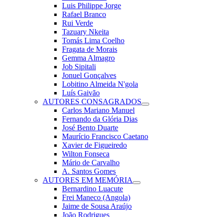
Luis Philippe Jorge
Rafael Branco
Rui Verde
Tazuary Nkeita
Tomás Lima Coelho
Fragata de Morais
Gemma Almagro
Job Sipitali
Jonuel Gonçalves
Lobitino Almeida N'gola
Luís Gaivão
AUTORES CONSAGRADOS
Carlos Mariano Manuel
Fernando da Glória Dias
José Bento Duarte
Maurício Francisco Caetano
Xavier de Figueiredo
Wilton Fonseca
Mário de Carvalho
A. Santos Gomes
AUTORES EM MEMÓRIA
Bernardino Luacute
Frei Maneco (Angola)
Jaime de Sousa Araújo
João Rodrigues