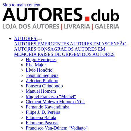
Skip to main content
AUTORES
AUTORES EMERGENTES
AUTORES EM ASCENSÃO
AUTORES CONSAGRADOS
AUTORES EM
MEMÓRIA
PAÍSES DE ORIGEM DOS AUTORES
Hugo Henriques
Elsa Major
Lívio Honório
Joaquim Sequeira
Zeferino Pintinho
Fonseca Chindondo
Manuel Homem
Miguel Francisco “Michel“
Clément Mulewu Munuma Yôk
Fernando Kawendimba
Filipe J. D. Pereira
Filomena Barata
Filomeno Pascoal
Francisco Van-Dúnem "Vadiago"