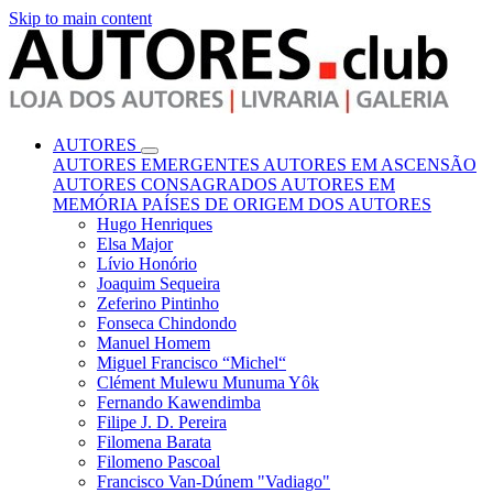
Skip to main content
AUTORES
AUTORES EMERGENTES
AUTORES EM ASCENSÃO
AUTORES CONSAGRADOS
AUTORES EM
MEMÓRIA
PAÍSES DE ORIGEM DOS AUTORES
Hugo Henriques
Elsa Major
Lívio Honório
Joaquim Sequeira
Zeferino Pintinho
Fonseca Chindondo
Manuel Homem
Miguel Francisco “Michel“
Clément Mulewu Munuma Yôk
Fernando Kawendimba
Filipe J. D. Pereira
Filomena Barata
Filomeno Pascoal
Francisco Van-Dúnem "Vadiago"