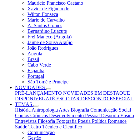
Maurício Francisco Caetano
Xavier de Figueiredo
Wilton Fonseca
Mário de Carvalho
A. Santos Gomes
Bernardino Luacute
Frei Maneco (Angola)
Jaime de Sousa Araújo
João Rodrigues
Angola
Brasil
Cabo Verde
Espanha
Portugal
São Tomé e Príncipe
NOVIDADES
PRÉ-LANÇAMENTO
NOVIDADES
EM DESTAQUE
DISPONÍVEL ATÉ ESGOTAR
DESCONTO ESPECIAL
TEMAS
História
Antropologia
Artes
Biografia
Comunicação Social
Contos
Crónicas
Desenvolvimento Pessoal
Desporto
Ensino
Entrevistas
Filosofia
Fotografia
Poesia
Política
Romance
Saúde
Teatro
Técnico e Científico
Comunicação
Gestão