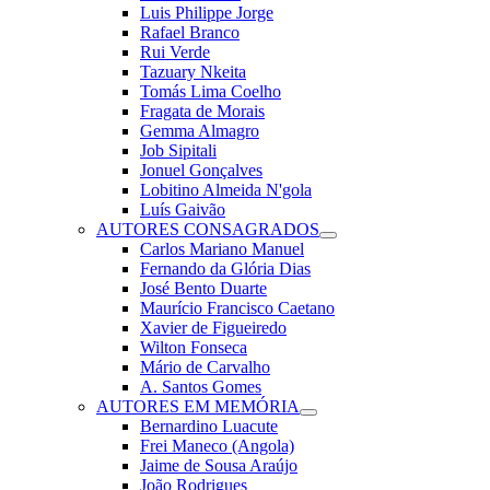
Luis Philippe Jorge
Rafael Branco
Rui Verde
Tazuary Nkeita
Tomás Lima Coelho
Fragata de Morais
Gemma Almagro
Job Sipitali
Jonuel Gonçalves
Lobitino Almeida N'gola
Luís Gaivão
AUTORES CONSAGRADOS
Carlos Mariano Manuel
Fernando da Glória Dias
José Bento Duarte
Maurício Francisco Caetano
Xavier de Figueiredo
Wilton Fonseca
Mário de Carvalho
A. Santos Gomes
AUTORES EM MEMÓRIA
Bernardino Luacute
Frei Maneco (Angola)
Jaime de Sousa Araújo
João Rodrigues