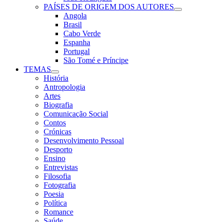
PAÍSES DE ORIGEM DOS AUTORES
Angola
Brasil
Cabo Verde
Espanha
Portugal
São Tomé e Príncipe
TEMAS
História
Antropologia
Artes
Biografia
Comunicação Social
Contos
Crónicas
Desenvolvimento Pessoal
Desporto
Ensino
Entrevistas
Filosofia
Fotografia
Poesia
Política
Romance
Saúde