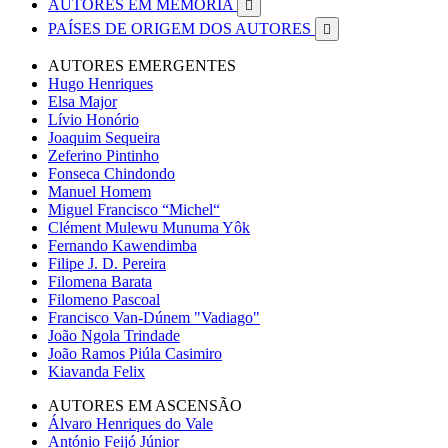
AUTORES EM MEMÓRIA

PAÍSES DE ORIGEM DOS AUTORES

AUTORES EMERGENTES
Hugo Henriques
Elsa Major
Lívio Honório
Joaquim Sequeira
Zeferino Pintinho
Fonseca Chindondo
Manuel Homem
Miguel Francisco “Michel“
Clément Mulewu Munuma Yôk
Fernando Kawendimba
Filipe J. D. Pereira
Filomena Barata
Filomeno Pascoal
Francisco Van-Dúnem "Vadiago"
João Ngola Trindade
João Ramos Piúla Casimiro
Kiavanda Felix
AUTORES EM ASCENSÃO
Álvaro Henriques do Vale
António Feijó Júnior