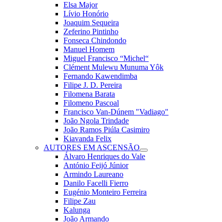
Elsa Major
Lívio Honório
Joaquim Sequeira
Zeferino Pintinho
Fonseca Chindondo
Manuel Homem
Miguel Francisco “Michel“
Clément Mulewu Munuma Yôk
Fernando Kawendimba
Filipe J. D. Pereira
Filomena Barata
Filomeno Pascoal
Francisco Van-Dúnem "Vadiago"
João Ngola Trindade
João Ramos Piúla Casimiro
Kiavanda Felix
AUTORES EM ASCENSÃO
Álvaro Henriques do Vale
António Feijó Júnior
Armindo Laureano
Danilo Facelli Fierro
Eugénio Monteiro Ferreira
Filipe Zau
Kalunga
João Armando