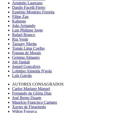
Armindo Laureano
Danilo Facelli Fierro
Eugénio Monteiro Ferreira
Filipe Zau
Kalunga
João Armando
Luis Philippe Jorge
Rafael Branco
Rui Verde
Tazuary Nkeita
Tomás Lima Coelho
Fragata de Morais
Gemma Almagro
Job Sipitali
Jonuel Gonçalves
Lobitino Almeida N'gola
Luís Gaivão
AUTORES CONSAGRADOS
Carlos Mariano Manuel
Fernando da Glória Dias
José Bento Duarte
Maurício Francisco Caetano
Xavier de Figueiredo
Wilton Fonseca