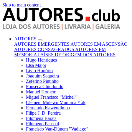
Skip to main content
AUTORES
AUTORES EMERGENTES
AUTORES EM ASCENSÃO
AUTORES CONSAGRADOS
AUTORES EM
MEMÓRIA
PAÍSES DE ORIGEM DOS AUTORES
Hugo Henriques
Elsa Major
Lívio Honório
Joaquim Sequeira
Zeferino Pintinho
Fonseca Chindondo
Manuel Homem
Miguel Francisco “Michel“
Clément Mulewu Munuma Yôk
Fernando Kawendimba
Filipe J. D. Pereira
Filomena Barata
Filomeno Pascoal
Francisco Van-Dúnem "Vadiago"