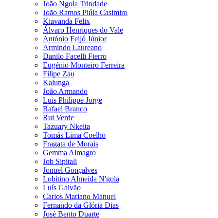
João Ngola Trindade
João Ramos Piúla Casimiro
Kiavanda Felix
Álvaro Henriques do Vale
António Feijó Júnior
Armindo Laureano
Danilo Facelli Fierro
Eugénio Monteiro Ferreira
Filipe Zau
Kalunga
João Armando
Luis Philippe Jorge
Rafael Branco
Rui Verde
Tazuary Nkeita
Tomás Lima Coelho
Fragata de Morais
Gemma Almagro
Job Sipitali
Jonuel Gonçalves
Lobitino Almeida N'gola
Luís Gaivão
Carlos Mariano Manuel
Fernando da Glória Dias
José Bento Duarte