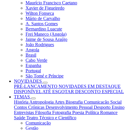
Maurício Francisco Caetano
Xavier de Figueiredo
Wilton Fonseca
Mário de Carvalho
A. Santos Gomes
Bernardino Luacute
Frei Maneco (Angola)
Jaime de Sousa Araújo
João Rodrigues
Angola
Brasil
Cabo Verde
Espanha
Portugal
São Tomé e Príncipe
NOVIDADES
PRÉ-LANÇAMENTO
NOVIDADES
EM DESTAQUE
DISPONÍVEL ATÉ ESGOTAR
DESCONTO ESPECIAL
TEMAS
História
Antropologia
Artes
Biografia
Comunicação Social
Contos
Crónicas
Desenvolvimento Pessoal
Desporto
Ensino
Entrevistas
Filosofia
Fotografia
Poesia
Política
Romance
Saúde
Teatro
Técnico e Científico
Comunicação
Gestão