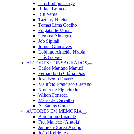
Luis Philippe Jorge
Rafael Branco
Rui Verde
Tazuary Nkeita
Tomás Lima Coelho
Fragata de Morais
Gemma Almagro
Job Sipitali
Jonuel Gonçalves
Lobitino Almeida N'gola
Luís Gaivão
AUTORES CONSAGRADOS
Carlos Mariano Manuel
Fernando da Glória Dias
José Bento Duarte
Maurício Francisco Caetano
Xavier de Figueiredo
Wilton Fonseca
Mário de Carvalho
A. Santos Gomes
AUTORES EM MEMÓRIA
Bernardino Luacute
Frei Maneco (Angola)
Jaime de Sousa Araújo
João Rodrigues