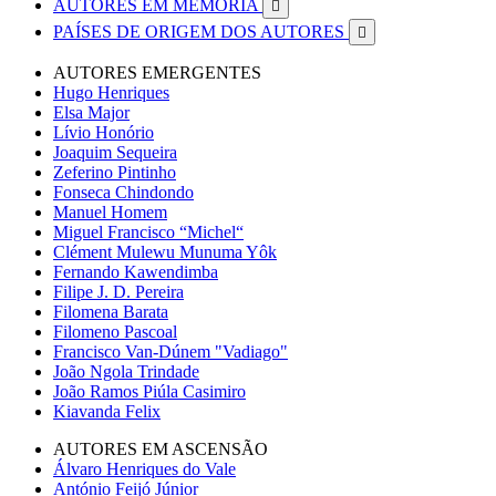
AUTORES EM MEMÓRIA

PAÍSES DE ORIGEM DOS AUTORES

AUTORES EMERGENTES
Hugo Henriques
Elsa Major
Lívio Honório
Joaquim Sequeira
Zeferino Pintinho
Fonseca Chindondo
Manuel Homem
Miguel Francisco “Michel“
Clément Mulewu Munuma Yôk
Fernando Kawendimba
Filipe J. D. Pereira
Filomena Barata
Filomeno Pascoal
Francisco Van-Dúnem "Vadiago"
João Ngola Trindade
João Ramos Piúla Casimiro
Kiavanda Felix
AUTORES EM ASCENSÃO
Álvaro Henriques do Vale
António Feijó Júnior