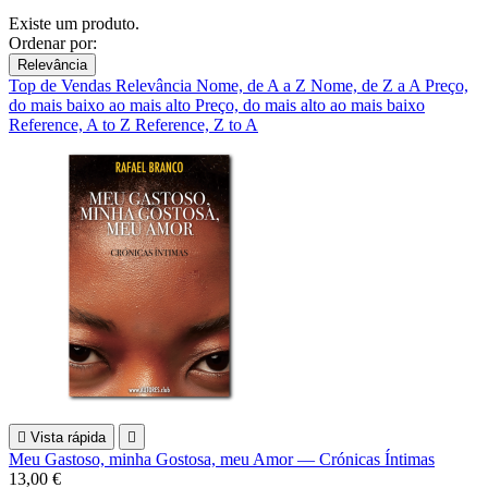
Existe um produto.
Ordenar por:
Relevância
Top de Vendas
Relevância
Nome, de A a Z
Nome, de Z a A
Preço,
do mais baixo ao mais alto
Preço, do mais alto ao mais baixo
Reference, A to Z
Reference, Z to A

Vista rápida

Meu Gastoso, minha Gostosa, meu Amor — Crónicas Íntimas
13,00 €