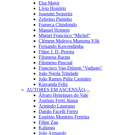
Elsa Major
Lívio Honório
Joaquim Sequeira
Zeferino Pintinho
Fonseca Chindondo
Manuel Homem
Miguel Francisco “Michel“
Clément Mulewu Munuma Yôk
Fernando Kawendimba
Filipe J. D. Pereira
Filomena Barata
Filomeno Pascoal
Francisco Van-Dúnem "Vadiago"
João Ngola Trindade
João Ramos Piúla Casimiro
Kiavanda Felix
AUTORES EM ASCENSÃO
Álvaro Henriques do Vale
António Feijó Júnior
Armindo Laureano
Danilo Facelli Fierro
Eugénio Monteiro Ferreira
Filipe Zau
Kalunga
João Armando