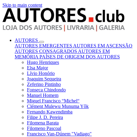
Skip to main content
AUTORES
AUTORES EMERGENTES
AUTORES EM ASCENSÃO
AUTORES CONSAGRADOS
AUTORES EM
MEMÓRIA
PAÍSES DE ORIGEM DOS AUTORES
Hugo Henriques
Elsa Major
Lívio Honório
Joaquim Sequeira
Zeferino Pintinho
Fonseca Chindondo
Manuel Homem
Miguel Francisco “Michel“
Clément Mulewu Munuma Yôk
Fernando Kawendimba
Filipe J. D. Pereira
Filomena Barata
Filomeno Pascoal
Francisco Van-Dúnem "Vadiago"