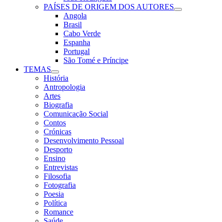
PAÍSES DE ORIGEM DOS AUTORES
Angola
Brasil
Cabo Verde
Espanha
Portugal
São Tomé e Príncipe
TEMAS
História
Antropologia
Artes
Biografia
Comunicação Social
Contos
Crónicas
Desenvolvimento Pessoal
Desporto
Ensino
Entrevistas
Filosofia
Fotografia
Poesia
Política
Romance
Saúde