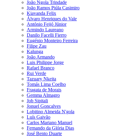
João Ngola Trindade
João Ramos Piúla Casimiro
Kiavanda Felix
Álvaro Henriques do Vale
António Feijó Júnior
Armindo Laureano
Danilo Facelli Fierro
Eugénio Monteiro Ferreira
Filipe Zau
Kalunga
João Armando
Luis Philippe Jorge
Rafael Branco
Rui Verde
Tazuary Nkeita
Tomás Lima Coelho
Fragata de Morais
Gemma Almagro
Job Sipitali
Jonuel Gonçalves
Lobitino Almeida N'gola
Luís Gaivão
Carlos Mariano Manuel
Fernando da Glória Dias
José Bento Duarte