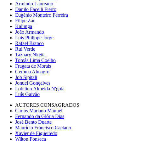
Armindo Laureano
Danilo Facelli Fierro
Eugénio Monteiro Ferreira
Filipe Zau
Kalunga
João Armando
Luis Philippe Jorge
Rafael Branco
Rui Verde
Tazuary Nkeita
Tomás Lima Coelho
Fragata de Morais
Gemma Almagro
Job Sipitali
Jonuel Gonçalves
Lobitino Almeida N'gola
Luís Gaivão
AUTORES CONSAGRADOS
Carlos Mariano Manuel
Fernando da Glória Dias
José Bento Duarte
Maurício Francisco Caetano
Xavier de Figueiredo
Wilton Fonseca