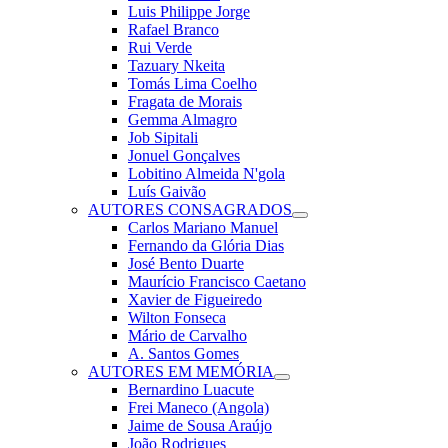
Luis Philippe Jorge
Rafael Branco
Rui Verde
Tazuary Nkeita
Tomás Lima Coelho
Fragata de Morais
Gemma Almagro
Job Sipitali
Jonuel Gonçalves
Lobitino Almeida N'gola
Luís Gaivão
AUTORES CONSAGRADOS
Carlos Mariano Manuel
Fernando da Glória Dias
José Bento Duarte
Maurício Francisco Caetano
Xavier de Figueiredo
Wilton Fonseca
Mário de Carvalho
A. Santos Gomes
AUTORES EM MEMÓRIA
Bernardino Luacute
Frei Maneco (Angola)
Jaime de Sousa Araújo
João Rodrigues