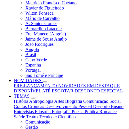
Maurício Francisco Caetano
Xavier de Figueiredo
Wilton Fonseca
Mário de Carvalho
A. Santos Gomes
Bernardino Luacute
Frei Maneco (Angola)
Jaime de Sousa Araújo
João Rodrigues
Angola
Brasil
Cabo Verde
Espanha
Portugal
São Tomé e Príncipe
NOVIDADES
PRÉ-LANÇAMENTO
NOVIDADES
EM DESTAQUE
DISPONÍVEL ATÉ ESGOTAR
DESCONTO ESPECIAL
TEMAS
História
Antropologia
Artes
Biografia
Comunicação Social
Contos
Crónicas
Desenvolvimento Pessoal
Desporto
Ensino
Entrevistas
Filosofia
Fotografia
Poesia
Política
Romance
Saúde
Teatro
Técnico e Científico
Comunicação
Gestão