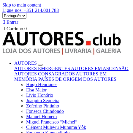
Skip to main content
Ligue-nos: +351-214.001.788

Entrar

Carrinho
0
AUTORES
AUTORES EMERGENTES
AUTORES EM ASCENSÃO
AUTORES CONSAGRADOS
AUTORES EM
MEMÓRIA
PAÍSES DE ORIGEM DOS AUTORES
Hugo Henriques
Elsa Major
Lívio Honório
Joaquim Sequeira
Zeferino Pintinho
Fonseca Chindondo
Manuel Homem
Miguel Francisco “Michel“
Clément Mulewu Munuma Yôk
Fernando Kawendimba