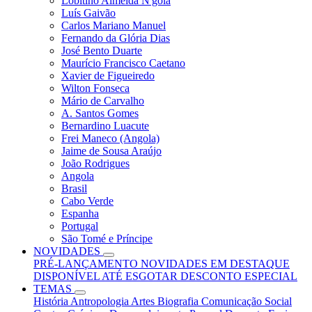
Lobitino Almeida N'gola
Luís Gaivão
Carlos Mariano Manuel
Fernando da Glória Dias
José Bento Duarte
Maurício Francisco Caetano
Xavier de Figueiredo
Wilton Fonseca
Mário de Carvalho
A. Santos Gomes
Bernardino Luacute
Frei Maneco (Angola)
Jaime de Sousa Araújo
João Rodrigues
Angola
Brasil
Cabo Verde
Espanha
Portugal
São Tomé e Príncipe
NOVIDADES
PRÉ-LANÇAMENTO
NOVIDADES
EM DESTAQUE
DISPONÍVEL ATÉ ESGOTAR
DESCONTO ESPECIAL
TEMAS
História
Antropologia
Artes
Biografia
Comunicação Social