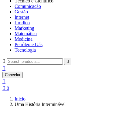
Técnico e Científico
Comunicação
Gestão
Internet
Jurídico
Marketing
Matemática
Medicina
Petróleo e Gás
Tecnologia



Cancelar


0
Início
Uma História Interminável