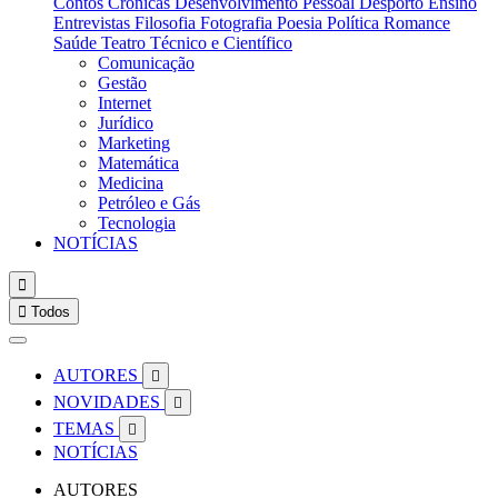
Contos
Crónicas
Desenvolvimento Pessoal
Desporto
Ensino
Entrevistas
Filosofia
Fotografia
Poesia
Política
Romance
Saúde
Teatro
Técnico e Científico
Comunicação
Gestão
Internet
Jurídico
Marketing
Matemática
Medicina
Petróleo e Gás
Tecnologia
NOTÍCIAS


Todos
AUTORES

NOVIDADES

TEMAS

NOTÍCIAS
AUTORES