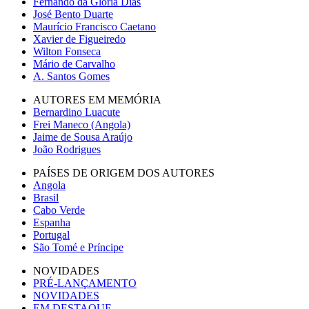
Fernando da Glória Dias
José Bento Duarte
Maurício Francisco Caetano
Xavier de Figueiredo
Wilton Fonseca
Mário de Carvalho
A. Santos Gomes
AUTORES EM MEMÓRIA
Bernardino Luacute
Frei Maneco (Angola)
Jaime de Sousa Araújo
João Rodrigues
PAÍSES DE ORIGEM DOS AUTORES
Angola
Brasil
Cabo Verde
Espanha
Portugal
São Tomé e Príncipe
NOVIDADES
PRÉ-LANÇAMENTO
NOVIDADES
EM DESTAQUE