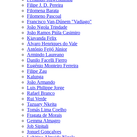
Filipe J. D. Pereira
Filomena Barata
Filomeno Pascoal
Francisco Van-Dúnem "Vadiago"
João Ngola Trindade
João Ramos Piúla Casimiro
Kiavanda Felix
Álvaro Henriques do Vale
António Feijó Júnior
Armindo Laureano
Danilo Facelli Fierro
Eugénio Monteiro Ferreira
Filipe Zau
Kalunga
João Armando
Luis Philippe Jorge
Rafael Branco
Rui Verde
Tazuary Nkeita
Tomás Lima Coelho
Fragata de Morais
Gemma Almagro
Job Sipitali
Jonuel Gonçalves