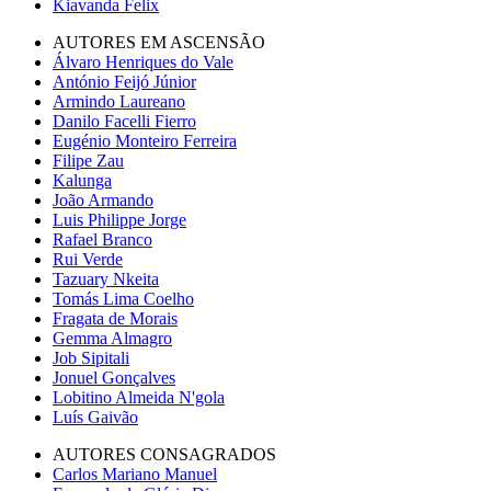
Kiavanda Felix
AUTORES EM ASCENSÃO
Álvaro Henriques do Vale
António Feijó Júnior
Armindo Laureano
Danilo Facelli Fierro
Eugénio Monteiro Ferreira
Filipe Zau
Kalunga
João Armando
Luis Philippe Jorge
Rafael Branco
Rui Verde
Tazuary Nkeita
Tomás Lima Coelho
Fragata de Morais
Gemma Almagro
Job Sipitali
Jonuel Gonçalves
Lobitino Almeida N'gola
Luís Gaivão
AUTORES CONSAGRADOS
Carlos Mariano Manuel