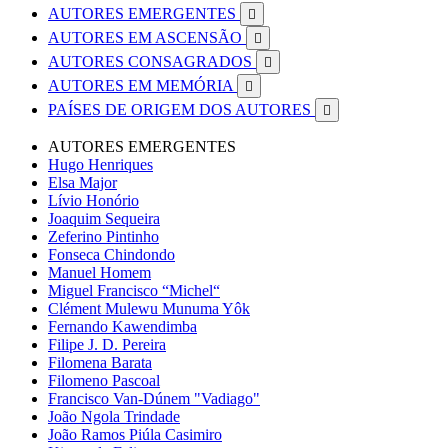
AUTORES EMERGENTES

AUTORES EM ASCENSÃO

AUTORES CONSAGRADOS

AUTORES EM MEMÓRIA

PAÍSES DE ORIGEM DOS AUTORES

AUTORES EMERGENTES
Hugo Henriques
Elsa Major
Lívio Honório
Joaquim Sequeira
Zeferino Pintinho
Fonseca Chindondo
Manuel Homem
Miguel Francisco “Michel“
Clément Mulewu Munuma Yôk
Fernando Kawendimba
Filipe J. D. Pereira
Filomena Barata
Filomeno Pascoal
Francisco Van-Dúnem "Vadiago"
João Ngola Trindade
João Ramos Piúla Casimiro