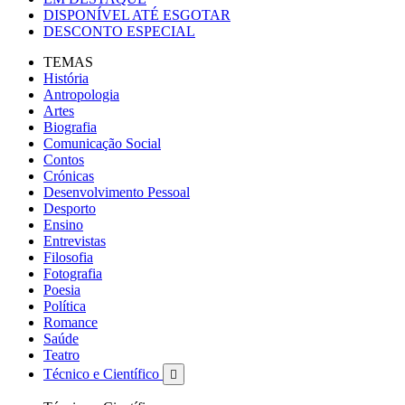
DISPONÍVEL ATÉ ESGOTAR
DESCONTO ESPECIAL
TEMAS
História
Antropologia
Artes
Biografia
Comunicação Social
Contos
Crónicas
Desenvolvimento Pessoal
Desporto
Ensino
Entrevistas
Filosofia
Fotografia
Poesia
Política
Romance
Saúde
Teatro
Técnico e Científico
