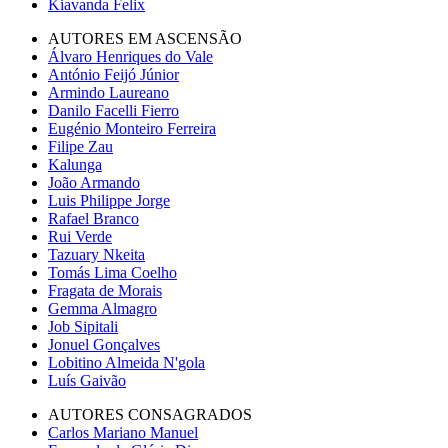
Kiavanda Felix
AUTORES EM ASCENSÃO
Álvaro Henriques do Vale
António Feijó Júnior
Armindo Laureano
Danilo Facelli Fierro
Eugénio Monteiro Ferreira
Filipe Zau
Kalunga
João Armando
Luis Philippe Jorge
Rafael Branco
Rui Verde
Tazuary Nkeita
Tomás Lima Coelho
Fragata de Morais
Gemma Almagro
Job Sipitali
Jonuel Gonçalves
Lobitino Almeida N'gola
Luís Gaivão
AUTORES CONSAGRADOS
Carlos Mariano Manuel