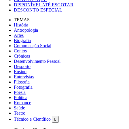
DISPONÍVEL ATÉ ESGOTAR
DESCONTO ESPECIAL
TEMAS
História
Antropologia
Artes
Biografia
Comunicação Social
Contos
Crónicas
Desenvolvimento Pessoal
Desporto
Ensino
Entrevistas
Filosofia
Fotografia
Poesia
Política
Romance
Saúde
Teatro
Técnico e Científico
