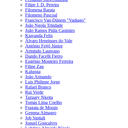
Filipe J. D. Pereira
Filomena Barata
Filomeno Pascoal
Francisco Van-Dúnem "Vadiago"
João Ngola Trindade
João Ramos Piúla Casimiro
Kiavanda Felix
Álvaro Henriques do Vale
António Feijó Júnior
Armindo Laureano
Danilo Facelli Fierro
Eugénio Monteiro Ferreira
Filipe Zau
Kalunga
João Armando
Luis Philippe Jorge
Rafael Branco
Rui Verde
Tazuary Nkeita
Tomás Lima Coelho
Fragata de Morais
Gemma Almagro
Job Sipitali
Jonuel Gonçalves