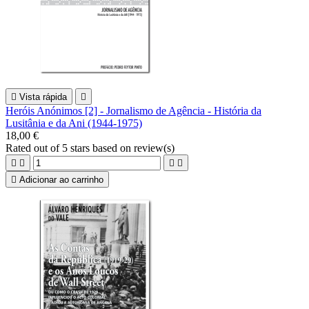

Vista rápida

Heróis Anónimos [2] - Jornalismo de Agência - História da
Lusitânia e da Ani (1944-1975)
18,00 €
Rated
out of 5 stars based on
review(s)





Adicionar ao carrinho