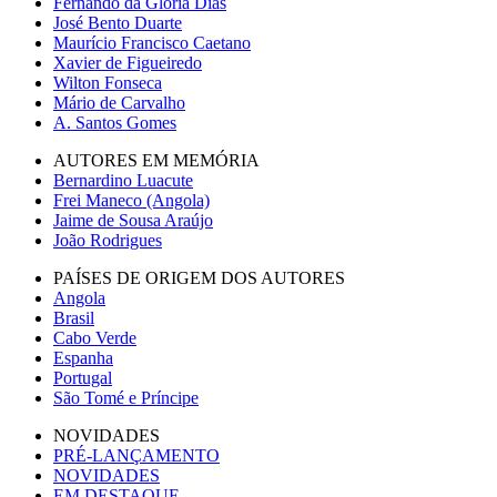
Fernando da Glória Dias
José Bento Duarte
Maurício Francisco Caetano
Xavier de Figueiredo
Wilton Fonseca
Mário de Carvalho
A. Santos Gomes
AUTORES EM MEMÓRIA
Bernardino Luacute
Frei Maneco (Angola)
Jaime de Sousa Araújo
João Rodrigues
PAÍSES DE ORIGEM DOS AUTORES
Angola
Brasil
Cabo Verde
Espanha
Portugal
São Tomé e Príncipe
NOVIDADES
PRÉ-LANÇAMENTO
NOVIDADES
EM DESTAQUE