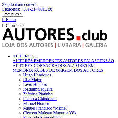
Skip to main content
Ligue-nos: +351-214.001.788

Entrar

Carrinho
0
AUTORES
AUTORES EMERGENTES
AUTORES EM ASCENSÃO
AUTORES CONSAGRADOS
AUTORES EM
MEMÓRIA
PAÍSES DE ORIGEM DOS AUTORES
Hugo Henriques
Elsa Major
Lívio Honório
Joaquim Sequeira
Zeferino Pintinho
Fonseca Chindondo
Manuel Homem
Miguel Francisco “Michel“
Clément Mulewu Munuma Yôk
Fernando Kawendimba