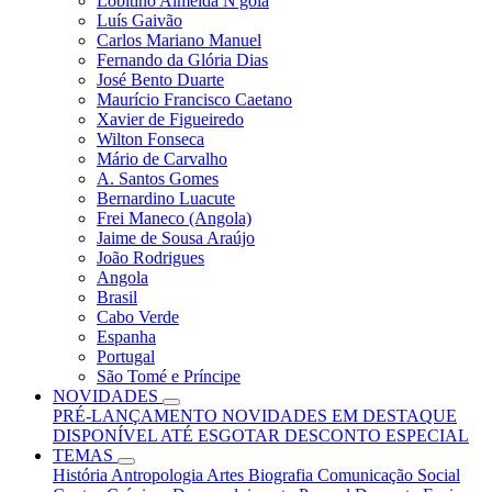
Lobitino Almeida N'gola
Luís Gaivão
Carlos Mariano Manuel
Fernando da Glória Dias
José Bento Duarte
Maurício Francisco Caetano
Xavier de Figueiredo
Wilton Fonseca
Mário de Carvalho
A. Santos Gomes
Bernardino Luacute
Frei Maneco (Angola)
Jaime de Sousa Araújo
João Rodrigues
Angola
Brasil
Cabo Verde
Espanha
Portugal
São Tomé e Príncipe
NOVIDADES
PRÉ-LANÇAMENTO
NOVIDADES
EM DESTAQUE
DISPONÍVEL ATÉ ESGOTAR
DESCONTO ESPECIAL
TEMAS
História
Antropologia
Artes
Biografia
Comunicação Social