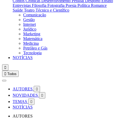
Contos
Crónicas
Desenvolvimento Pessoal
Desporto
Ensino
Entrevistas
Filosofia
Fotografia
Poesia
Política
Romance
Saúde
Teatro
Técnico e Científico
Comunicação
Gestão
Internet
Jurídico
Marketing
Matemática
Medicina
Petróleo e Gás
Tecnologia
NOTÍCIAS


Todos
AUTORES

NOVIDADES

TEMAS

NOTÍCIAS
AUTORES