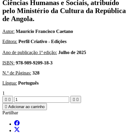
Ciências Humanas e Sociais, atribuído
pelo Ministério da Cultura da República
de Angola.
Autor:
Maurício Francisco Caetano
Editora:
Perfil Criativo - Edições
Ano de publicação 1ª edição:
Julho de 2025
ISBN:
978-989-9209-18-3
N.º de Páginas:
328
Língua:
Português
1





Adicionar ao carrinho
Partilhar