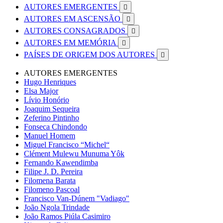
AUTORES EMERGENTES

AUTORES EM ASCENSÃO

AUTORES CONSAGRADOS

AUTORES EM MEMÓRIA

PAÍSES DE ORIGEM DOS AUTORES

AUTORES EMERGENTES
Hugo Henriques
Elsa Major
Lívio Honório
Joaquim Sequeira
Zeferino Pintinho
Fonseca Chindondo
Manuel Homem
Miguel Francisco “Michel“
Clément Mulewu Munuma Yôk
Fernando Kawendimba
Filipe J. D. Pereira
Filomena Barata
Filomeno Pascoal
Francisco Van-Dúnem "Vadiago"
João Ngola Trindade
João Ramos Piúla Casimiro