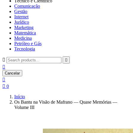
Técnico e Científico
Comunicação
Gestão
Internet
Jurídico
Marketing
Matemática
Medicina
Petróleo e Gás
Tecnologia



Cancelar


0
Início
Os Bantu na Visão de Mafrano — Quase Memórias —
Volume III