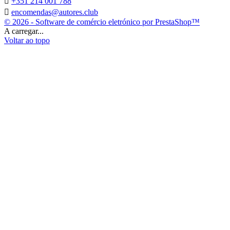

+351 214 001 788

encomendas@autores.club
© 2026 - Software de comércio eletrónico por PrestaShop™
A carregar...
Voltar ao topo