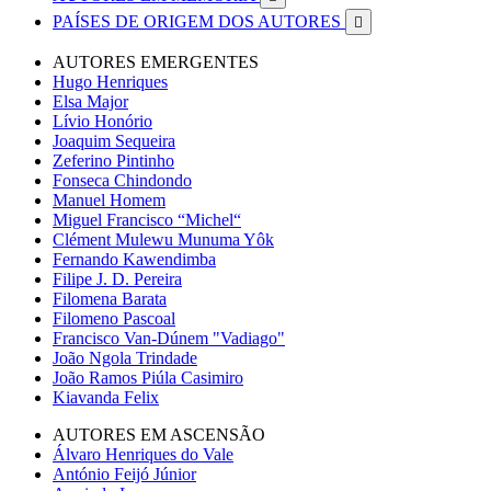
PAÍSES DE ORIGEM DOS AUTORES

AUTORES EMERGENTES
Hugo Henriques
Elsa Major
Lívio Honório
Joaquim Sequeira
Zeferino Pintinho
Fonseca Chindondo
Manuel Homem
Miguel Francisco “Michel“
Clément Mulewu Munuma Yôk
Fernando Kawendimba
Filipe J. D. Pereira
Filomena Barata
Filomeno Pascoal
Francisco Van-Dúnem "Vadiago"
João Ngola Trindade
João Ramos Piúla Casimiro
Kiavanda Felix
AUTORES EM ASCENSÃO
Álvaro Henriques do Vale
António Feijó Júnior