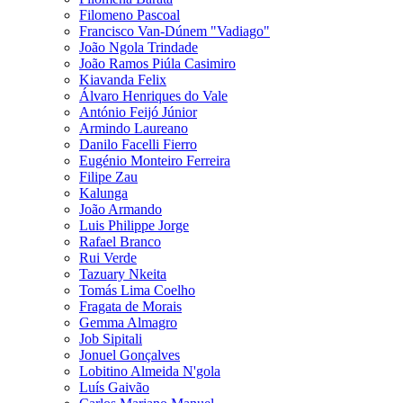
Filomeno Pascoal
Francisco Van-Dúnem "Vadiago"
João Ngola Trindade
João Ramos Piúla Casimiro
Kiavanda Felix
Álvaro Henriques do Vale
António Feijó Júnior
Armindo Laureano
Danilo Facelli Fierro
Eugénio Monteiro Ferreira
Filipe Zau
Kalunga
João Armando
Luis Philippe Jorge
Rafael Branco
Rui Verde
Tazuary Nkeita
Tomás Lima Coelho
Fragata de Morais
Gemma Almagro
Job Sipitali
Jonuel Gonçalves
Lobitino Almeida N'gola
Luís Gaivão