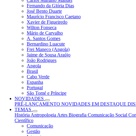
Carlos Mariano Manuel
Fernando da Glória Dias
José Bento Duarte
Maurício Francisco Caetano
Xavier de Figueiredo
Wilton Fonseca
Mário de Carvalho
A. Santos Gomes
Bernardino Luacute
Frei Maneco (Angola)
Jaime de Sousa Araújo
João Rodrigues
Angola
Brasil
Cabo Verde
Espanha
Portugal
São Tomé e Príncipe
NOVIDADES
PRÉ-LANÇAMENTO
NOVIDADES
EM DESTAQUE
DI
TEMAS
História
Antropologia
Artes
Biografia
Comunicação Social
Con
Científico
Comunicação
Gestão