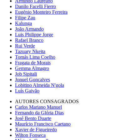
Armindo Laureano
Danilo Facelli Fierro
Eugénio Monteiro Ferreira
Filipe Zau
Kalunga
João Armando
Luis Philippe Jorge
Rafael Branco
Rui Verde
Tazuary Nkeita
Tomás Lima Coelho
Fragata de Morais
Gemma Almagro
Job Sipitali
Jonuel Gonçalves
Lobitino Almeida N'gola
Luís Gaivão
AUTORES CONSAGRADOS
Carlos Mariano Manuel
Fernando da Glória Dias
José Bento Duarte
Maurício Francisco Caetano
Xavier de Figueiredo
Wilton Fonseca