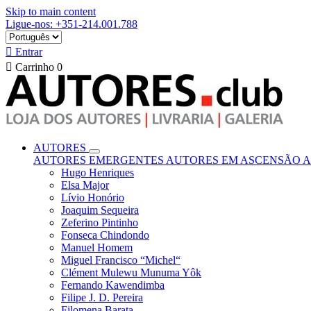
Skip to main content
Ligue-nos: +351-214.001.788

Entrar

Carrinho
0
AUTORES
AUTORES EMERGENTES
AUTORES EM ASCENSÃO
A
Hugo Henriques
Elsa Major
Lívio Honório
Joaquim Sequeira
Zeferino Pintinho
Fonseca Chindondo
Manuel Homem
Miguel Francisco “Michel“
Clément Mulewu Munuma Yôk
Fernando Kawendimba
Filipe J. D. Pereira
Filomena Barata